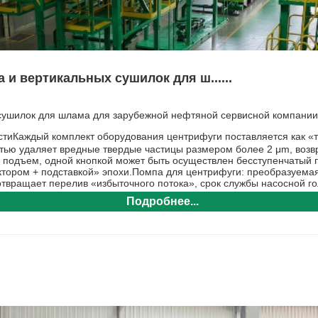
 и вертикальных сушилок для ш......
х сушилок для шлама для зарубежной нефтяной сервисной компании
иКаждый комплект оборудования центрифуги поставляется как «т
ью удаляет вредные твердые частицы размером более 2 μm, возвр
одъем, одной кнопкой может быть осуществлен бесступенчатый под
ором + подставкой» эпохи.Помпа для центрифуги: преобразуемая в
твращает перелив «избыточного потока», срок службы насосной го
Подробнее...