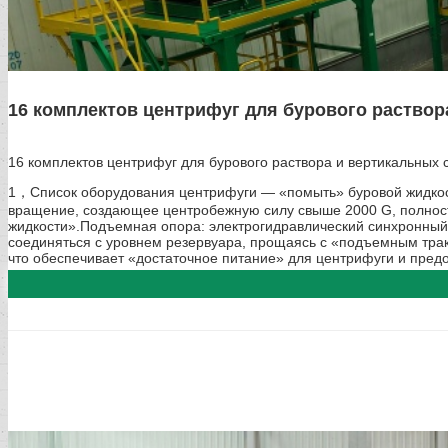
16 комплектов центрифуг для бурового раствора
16 комплектов центрифуг для бурового раствора и вертикальны
1，Список оборудования центрифуги — «помыть» буровой жидкост
вращение, создающее центробежную силу свыше 2000 G, полност
жидкости».Подъемная опора: электрогидравлический синхронный п
соединяться с уровнем резервуара, прощаясь с «подъемным тракт
что обеспечивает «достаточное питание» для центрифуги и предо