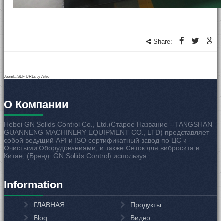
Share:
Joomla SEF URLs by Artio
О Компании
Hebei GN Solids Control Co., Ltd.(Старое Название --TANGSHAN
GUANNENG MACHINERY EQUIPMENT CO., LTD) представляет
собой ведущий API и ISO сертификатный завод по ЦС и
Очистыми Оборудованиями, и также Сеток для вибросита в
Китае, (Бренд: GN Solids Control) используя
Information
ГЛАВНАЯ
Продукты
Blog
Видео