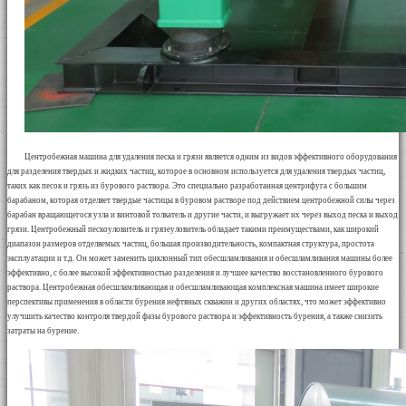
Центробежная машина для удаления песка и грязи является одним из видов эффективного оборудования
для разделения твердых и жидких частиц, которое в основном используется для удаления твердых частиц,
таких как песок и грязь из бурового раствора. Это специально разработанная центрифуга с большим
барабаном, которая отделяет твердые частицы в буровом растворе под действием центробежной силы через
барабан вращающегося узла и винтовой толкатель и другие части, и выгружает их через выход песка и выход
грязи. Центробежный пескоуловитель и грязеуловитель обладает такими преимуществами, как широкий
диапазон размеров отделяемых частиц, большая производительность, компактная структура, простота
эксплуатации и т.д. Он может заменить циклонный тип обесшламливания и обесшламливания машины более
эффективно, с более высокой эффективностью разделения и лучшее качество восстановленного бурового
раствора. Центробежная обесшламливающая и обесшламливающая комплексная машина имеет широкие
перспективы применения в области бурения нефтяных скважин и других областях, что может эффективно
улучшить качество контроля твердой фазы бурового раствора и эффективность бурения, а также снизить
затраты на бурение.