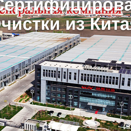
Сертифициров
чистки из Кита
ер, погружных насосов шлама, Затворы, Матем Рог etc.GN также м