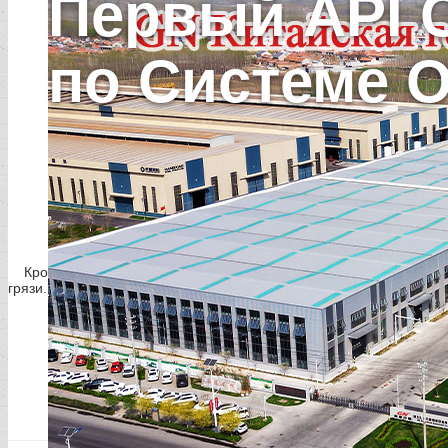
Первый API 
по Системе О
Кроме запасных частей месторождения сланца экранах, как шейк
грязи.