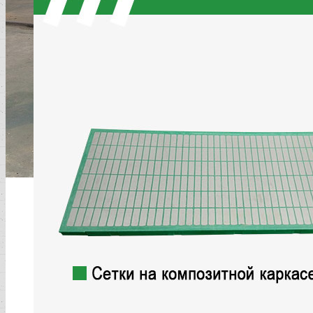
Баттерфляй
кланпа