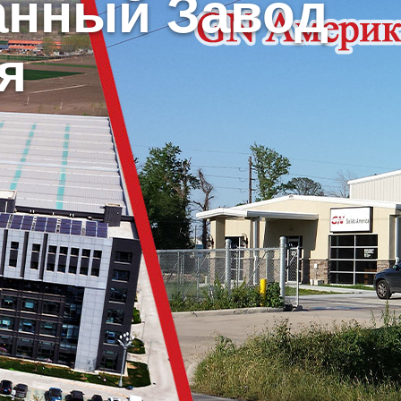
анный Завод
я
ногие другие поставку запасных частей, особенно для бурения
Share: