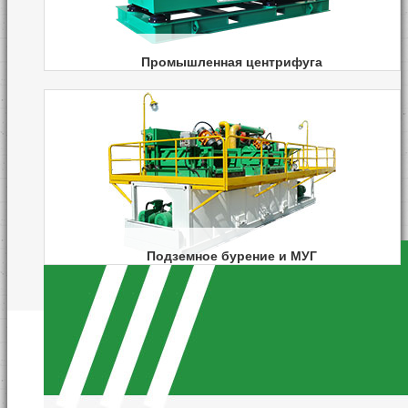
Промышленная центрифуга
Декантерная центрифуга
Трехфазная центрифуга
Вертикальная центрифуга осушения
Подземное бурение и МУГ
Тоннелепроходческое бурение
Разделение раствора в Тоннели
Сваебойное бурение