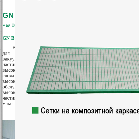
GN Вакуумный насос для шлама
мая
08
2026
GN
Вакуумный насос для шлама
Вакуумный насос для шлама, также называемый насосом
для перекачки твердых частиц. Это пневматический
вакуумный насос для перекачки жидкости, шлама и твердых
частиц. Поскольку это насос для перекачки твердых частиц с
высокой вакуумной нагрузкой, его можно использовать в
сложных условиях для перекачки твердых частиц или шлама с
высокой производительностью и меньшим объемом
обслуживания. Насос может перекачивать материалы с
высокой плотностью и плотностью, с сухими твердыми
частицами или суспензией с содержанием твердых частиц
макс. до 80%