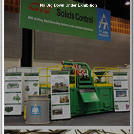
No Dig Down Under Exhibition
3rd Unit!
30,000BBL
Offshore Liquid
Mud Plant to South
America – Repeat
Orders Prove
Strength