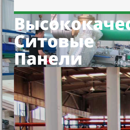
Высококаче
Ситовые
Панели