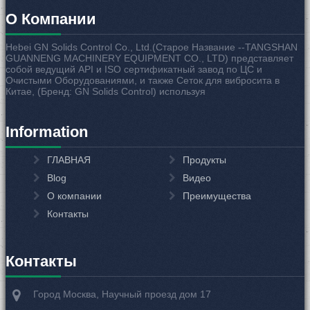
мелких/ ультра-мелких твердых фазы, и утилизации.
О Компании
Hebei GN Solids Control Co., Ltd.(Старое Название --TANGSHAN
GUANNENG MACHINERY EQUIPMENT CO., LTD) представляет
собой ведущий API и ISO сертификатный завод по ЦС и
Вертикальный осушитель
Очистыми Оборудованиями, и также Сеток для вибросита в
Китае, (Бренд: GN Solids Control) используя
GN Solids Control является с API и ISO сертификатной
единственной китайской компанией, которая может
независимо разработать и производить вертикальный
Information
осушитель. GN вертикальный осушитель под действием
центробежной силы обработает буровые отходы на
углеводородной и синтетической основе. И его
ГЛАВНАЯ
Продукты
основные вращающиеся детали через проверку
Blog
Видео
уравновешивания, чтобы уменьшить вибрацию и шум.
О компании
Преимущества
Контакты
трёхфазная горизонтальная центрифуга
Контакты
GN Трехфазная центрифуга использована для
разделения трехфазных материалов. В зависимости от
Город Москва, Научный проезд дом 17
плотности материала, под действием центробежной
силы, для достижения разделения твердых, жидких,