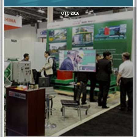
OTC 2016
Offshore Drilling
GNTBM-720B
Solids Control
Tunneling slurry
System
separation system
Customized for
successfully
Harsh Offshore
applied in South
Operations in
Korea
Northern Europe