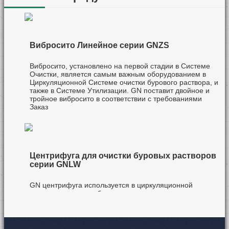
GN 2008-2026:
GN 6 Sets of TBM
Focus on
Slurry Separation
Separation
Systems Exported
Equipment
to South Korea
Вибросито Линейное серии GNZS
Вибросито, установлено на первой стадии в Системе
Очистки, является самым важным оборудованием в
Циркуляционной Системе очистки бурового раствора, и
также в Системе Утилизации. GN поставит двойное и
тройное вибросито в соответствии с требованиями
Заказ
Центрифуга для очистки буровых растворов
серии GNLW
GN центрифуга используется в циркуляционной
системе по очистке бурового растовра, в системе по
утилизации буровых шламов, и в блоке ФСУ.GN VFD
центрфиуга с регулируемой скоростью позволит
буровыми компаниями и сервисными компаниями
возможно сделать восстноваление бариты,раздешения