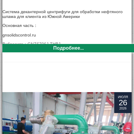
Система декантерной центрифуги для обработки нефтяного
шлама для клиента из Южной Америки
Oсновная часть：
gnsolidscontrol.ru
Вибросито：GNZS706J-THBJ
Подробнее...
Вибросито, установлено на первой стадии в
Системе
Очистки
, является самым важным оборудованиемв
Циркуляционной Системе очистки бурового раствора, и также в
Системе Утилизации. GN поставит двойное и тройное вибросито
в соответствии с требованиями Заказчика.
ИЮЛЯ
26
2026