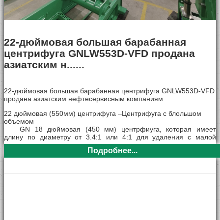
22-дюймовая большая барабанная
центрифуга GNLW553D-VFD продана
азиатским н......
22-дюймовая большая барабанная центрифуга GNLW553D-VFD
продана азиатским нефтесервисным компаниям
22 дюймовая (550мм) центрифуга –Центрифуга с блольшом
объемом
GN 18 дюймовая (450 мм) центрфиуга, которая имеет
длину по диаметру от 3.4:1 или 4:1 для удаления с малой
плотностью твердых тел от жидкости и снижения
Подробнее...
эксплуатационных расходов. Центрифуга оснащена главного
привода 75 л. с и 30 л. с. и обратно-поездка в один конец.