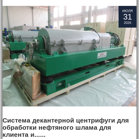
ИЮЛЯ
31
ВИДЕО
НОВОСТИ
КОНТАКТЫ
2026
Система декантерной центрифуги для
обработки нефтяного шлама для
клиента и......