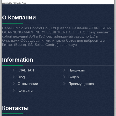
Joomla SEF URLs by Artio
О Компании
Hebei GN Solids Control Co., Ltd.(Старое Название --TANGSHAN
GUANNENG MACHINERY EQUIPMENT CO., LTD) представляет
собой ведущий API и ISO сертификатный завод по ЦС и
Очистыми Оборудованиями, и также Сеток для вибросита в
Китае, (Бренд: GN Solids Control) используя
Information
ГЛАВНАЯ
Продукты
Blog
Видео
О компании
Преимущества
Контакты
Контакты