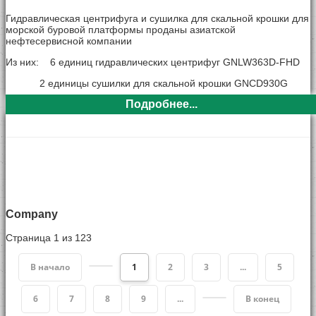
Гидравлическая центрифуга и сушилка для скальной крошки для
морской буровой платформы проданы азиатской
нефтесервисной компании
Из них: 6 единиц гидравлических центрифуг GNLW363D-FHD
2 единицы сушилки для скальной крошки GNCD930G
Подробнее...
Винтовые насосы: 8 комплектов
Company
Страница 1 из 123
В начало
1
2
3
...
5
6
7
8
9
...
В конец