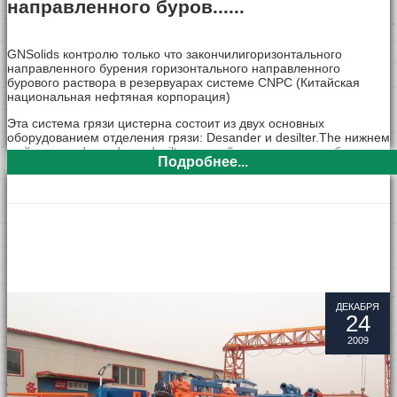
направленного буров......
GNSolids контролю только что закончилигоризонтального
направленного бурения горизонтального направленного
бурового раствора в резервуарах системе CNPC (Китайская
национальная нефтяная корпорация)
Эта система грязи цистерна состоит из двух основных
оборудованием отделения грязи: Desander и desilter.The нижнем
шейкер для desandes и desilters линейные движения вибросито.
Подробнее...
ДЕКАБРЯ
24
2009