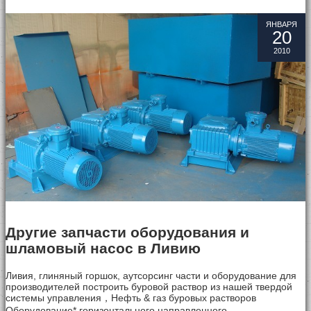
ЯНВАРЯ
20
ВИДЕО
НОВОСТИ
КОНТАКТЫ
2010
Другие запчасти оборудования и
шламовый насос в Ливию
Ливия, глиняный горшок, аутсорсинг части и
оборудование
для
производителей построить буровой раствор из нашей твердой
системы управления，Нефть & газ буровых растворов
Оборудование* горизонтального направленного