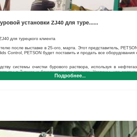
овой установки ZJ40 для туре......
ZJ40 для турецкого клиента
елю после выставке в 25-ого, марта. Этот представитель,
PETSO
ids Control, PETSON будет поставить и продать все
оборудования 
дству системы очистки бурового раствора, используя в нефтега
тзывы в Турции и близлежащыми странах. Уверены, что сотрудни
Подробнее...
а для буровой установки ZJ40 для PETSON:
PS703
, 2 комп. Ситогидроциклонная установка GNZJ703, 1 комп.
Ва
50-3, 6 шт.
Сетки для вибросита и другие ЗИП
и. т.д.