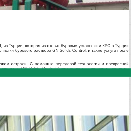
N
, из Турции, которая изготовит буровые устанвоки и КРС в Турции
очистки бурового раствора
GN Solids Control, и также услуги после
зовом острали. С помощью передовой технологии и прекрасной
чество с GN Solids Control будет принять хорошее влияние на
куумный дегазатор ZCQ270,
1 комп. Центрибежный насос SB8×6-