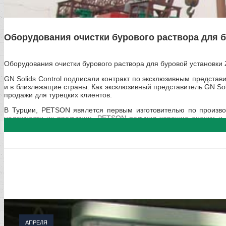
Оборудования очистки бурового раствора для бур
Оборудования очистки бурового раствора для буровой установки 
GN Solids Control
подписали контракт по эксклюзивным представит
и в близлежащие страны. Как эксклюзивный представитель GN Sol
продажи для турецких клиентов.
В Турции, PETSON явялется первым изготовителью по произво
надежности их продукции, PETSON получил хорошие оценки и о
уонкуренцию PETSON в будущем.
Нижеследующие основые оборудования очистки бурового раствор
Вибросито с сбалансированно-эллиптическимм колебаниямиGN
13, 6 комп. Гидравлический смеситель, 2 комп. Гидромонитор NJQ
АПРЕЛЯ